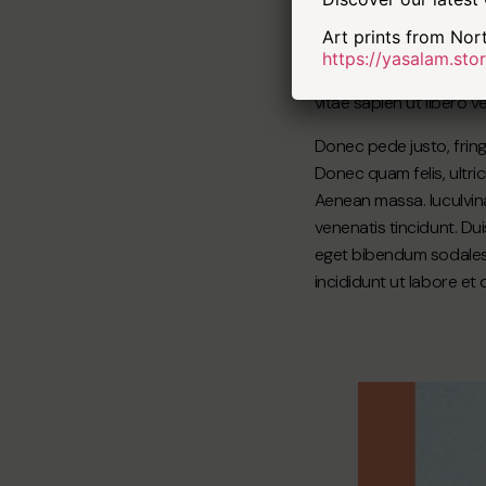
enim. Donec pede justo,
Art prints from Nort
ridiculus mus. Donec qu
https://yasalam.stor
ligula eget dolor. Aene
vitae sapien ut libero v
Donec pede justo, fring
Donec quam felis, ultri
Aenean massa. luculvina
venenatis tincidunt. Du
eget bibendum sodales 
incididunt ut labore et