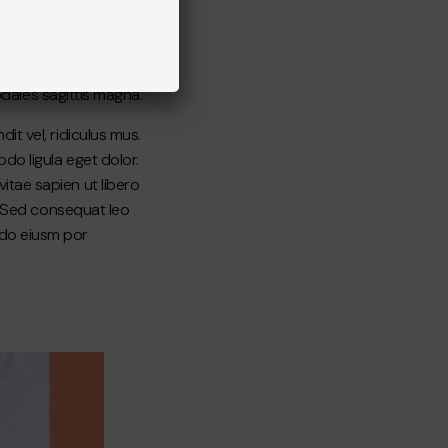
 blandit vel,
it. Aenean commodo
nt tempus. Donec
sodales sagittis magna.
it vel, ridiculus mus.
do ligula eget dolor.
itae sapien ut libero
na Sed consequat leo
 do eiusm por