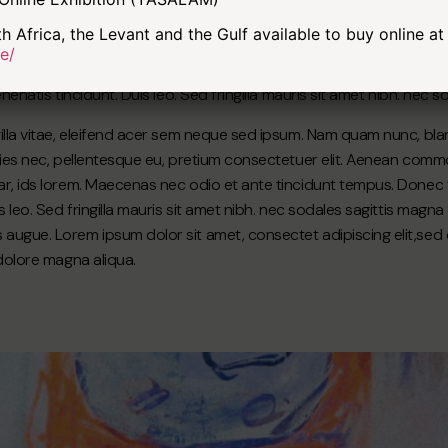
 fringilla vitae, eleifend acer sem neque sed ipsum. Nam quam nunc,
h Africa, the Levant and the Gulf available to buy online at
am felis, ultricies nec, pellentesque eu, pretium consectetuer el
e/
an massa. luculvinar, ids lorem. Maecenas nec odio et ante tincidu
enenatis tincidunt. Duis leo. Sed fringilla mauris sit amet nibh. nec 
illa vitae, eleifend acer sem neque sed ipsum. Nam quam nunc, bland
cies nec, pellentesque eu, pretium consectetuer elit. Aenean commo
r, ids lorem. Maecenas nec odio et ante tincidunt tempus. Donec v
is leo. Sed fringilla mauris sit amet nibh. nec sodales sagittis mag
augue. Lorem ipsum dolor sit amet, consectet adipiscing elit,sed
 dolore magna aliqua.